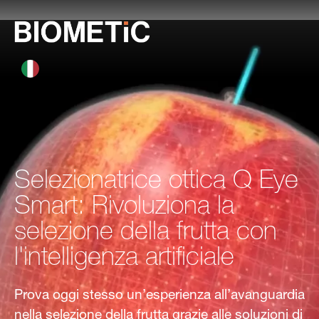
Selezionatrice ottica Q Eye
Smart: Rivoluziona la
selezione della frutta con
l'intelligenza artificiale
Prova oggi stesso un’esperienza all’avanguardia
nella selezione della frutta grazie alle soluzioni di