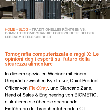
HOME
BLOG
»
»
TRADITIONELLES RÖNTGEN VS.
COMPUTERTOMOGRAPHIE: FORTSCHRITTE BEI DER
LEBENSMITTELSICHERHEIT
Tomografia computerizzata e raggi X: Le
opinioni degli esperti sul futuro della
sicurezza alimentare
In diesem speziellen Webinar mit einem
Gespräch zwischen Kye Luker, Chief Product
FlexXray
Officer von
, und Giancarlo Zane,
Head of Sales & Engineering von BIOMETiC,
diskutieren sie über die spannende
Einführung der branchenführenden CT-