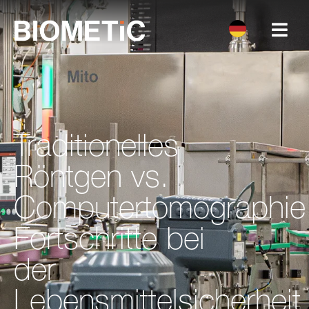
Traditionelles
Röntgen vs.
Computertomographie
Fortschritte bei
der
Lebensmittelsicherheit