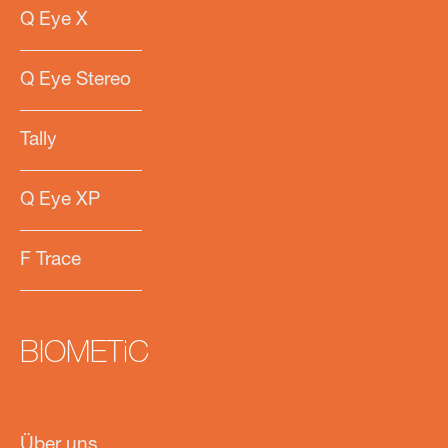
Q Eye X
Q Eye Stereo
Tally
Q Eye XP
F Trace
BIOMETiC
Über uns