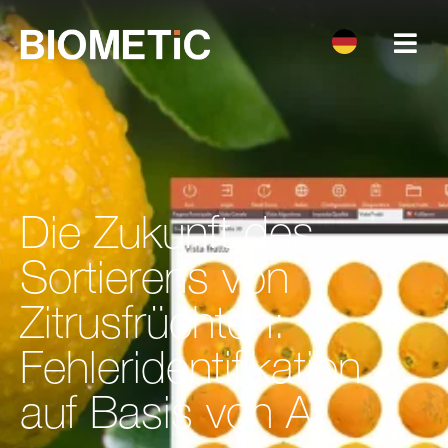
Die Zukunft des
Sortierens von
Zitrusfrüchten:
Fehleridentifikation
auf Basis von AI