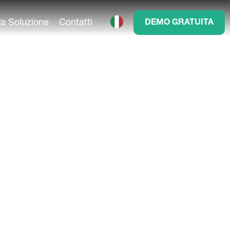
ra Soluzione
Contatti
DEMO GRATUITA
ansione
’intelligenza artificiale
i massima qualità.