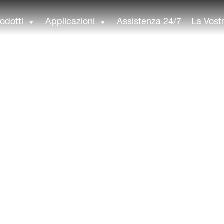
odotti
Applicazioni
Assistenza 24/7
La Vost
i con tecnologia di sc
n Q Eye Smart, l’unico sistema completamente basato sull
le soluzioni BIOMETiC, progettate per garantire agrumi d