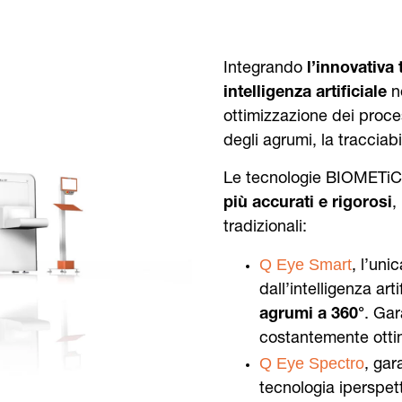
Integrando
l’innovativa
intelligenza artificiale
ne
ottimizzazione dei proces
degli agrumi, la tracciabi
Le tecnologie BIOMETiC
più accurati e rigorosi
,
tradizionali:
Q Eye Smart
, l’un
dall’intelligenza arti
agrumi a 360°
. Gar
costantemente ottim
Q Eye Spectro
, gar
tecnologia iperspett