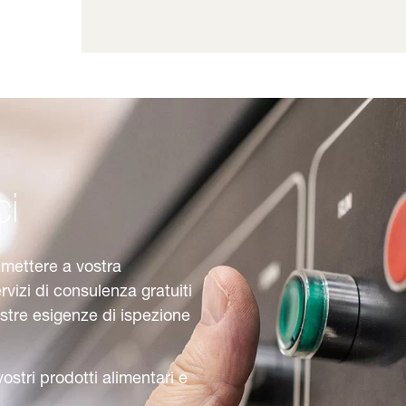
ci
 mettere a vostra
rvizi di consulenza gratuiti
stre esigenze di ispezione
stri prodotti alimentari e