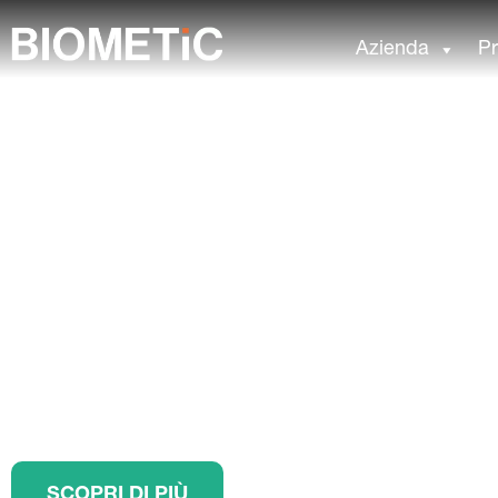
Azienda
Pr
Ispezione degli agrum
innovativa
L’ispezione degli agrumi raggiunge un nuovo livello co
(BIOMETiC Ai) per l’ispezione finale in linea. Scopri 
SCOPRI DI PIÙ