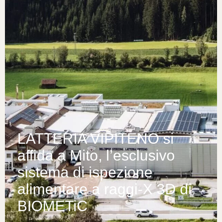
LATTERIA VIPITENO si
affida a Mito, l’esclusivo
sistema di ispezione
alimentare a raggi-X 3D di
BIOMETiC