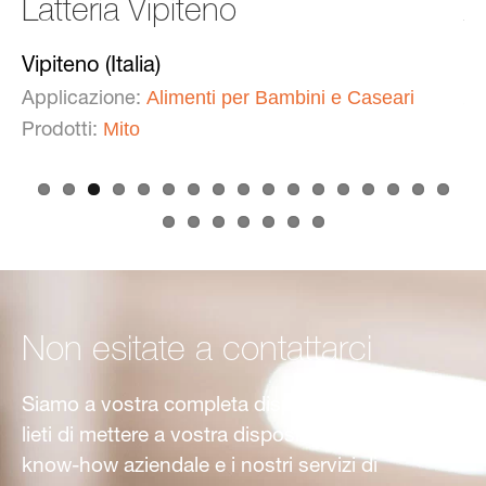
Afrupro
A
Politsi (Sudafrica)
Ri
Avocado
Applicazione:
Ap
Q Eye Smart
Prodotti:
Pr
Non esitate a contattarci
Siamo a vostra completa disposizione. Saremo
lieti di mettere a vostra disposizione il nostro
know-how aziendale e i nostri servizi di