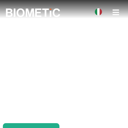
Storie di Successo
Leggete i nostri casi di studio e scoprite
come le aziende leader dell’industria
alimentare e della frutta hanno
rivoluzionato la loro produzione con gli
innovativi sistemi di ispezione alimentare
BIOMETiC.