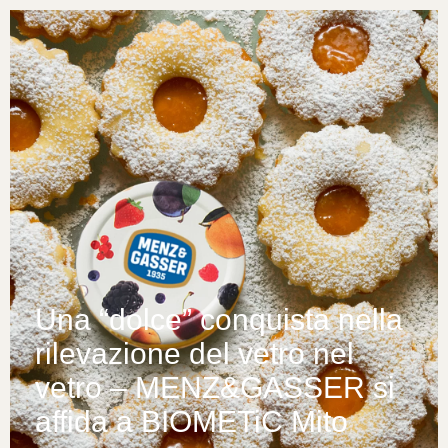
Una “dolce” conquista nella
rilevazione del vetro nel
vetro – MENZ&GASSER si
affida a BIOMETiC Mito