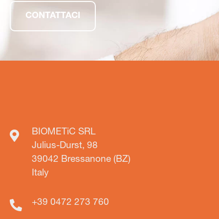
CONTATTACI
BIOMETiC SRL
Julius-Durst, 98
39042 Bressanone (BZ)
Italy
+39 0472 273 760