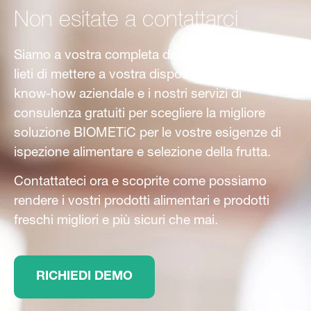
Non esitate a contattarci
Siamo a vostra completa disposizione. Saremo
lieti di mettere a vostra disposizione il nostro
know-how aziendale e i nostri servizi di
consulenza gratuiti per scegliere la migliore
soluzione BIOMETiC per le vostre esigenze di
ispezione alimentare e selezione della frutta.
Contattateci ora e scoprite come possiamo
rendere i vostri prodotti alimentari e prodotti
freschi migliori e più sicuri che mai.
RICHIEDI DEMO