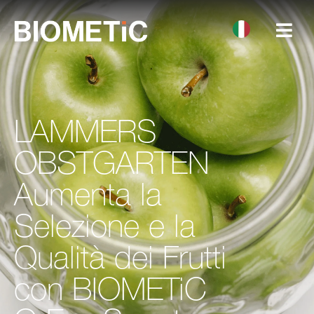
LAMMERS
OBSTGARTEN
Aumenta la
Selezione e la
Qualità dei Frutti
con BIOMETiC