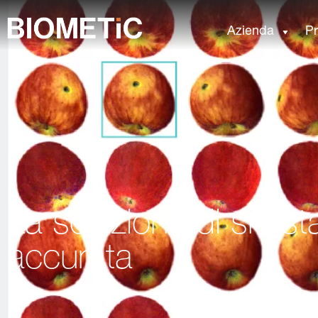
Azienda
Pr
La soluzione di smist
accurata