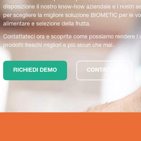
disposizione il nostro know-how aziendale e i nostri se
per scegliere la migliore soluzione BIOMETiC per le vo
alimentare e selezione della frutta.
Contattateci ora e scoprite come possiamo rendere i vo
prodotti freschi migliori e più sicuri che mai.
RICHIEDI DEMO
CONTATTACI