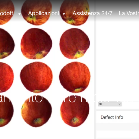
odotti
Applicazioni
Assistenza 24/7
La Vost
amento delle mele più 