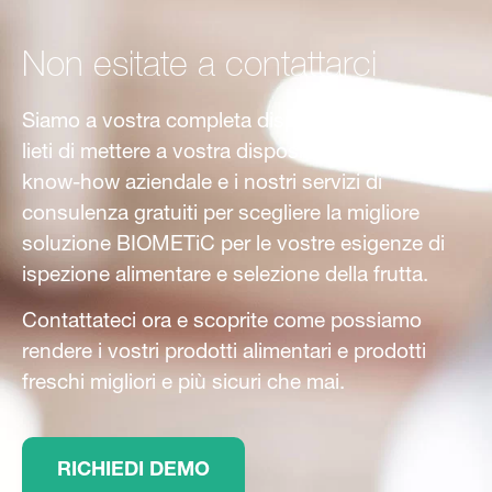
Non esitate a contattarci
Siamo a vostra completa disposizione. Saremo
lieti di mettere a vostra disposizione il nostro
know-how aziendale e i nostri servizi di
consulenza gratuiti per scegliere la migliore
soluzione BIOMETiC per le vostre esigenze di
ispezione alimentare e selezione della frutta.
Contattateci ora e scoprite come possiamo
rendere i vostri prodotti alimentari e prodotti
freschi migliori e più sicuri che mai.
RICHIEDI DEMO