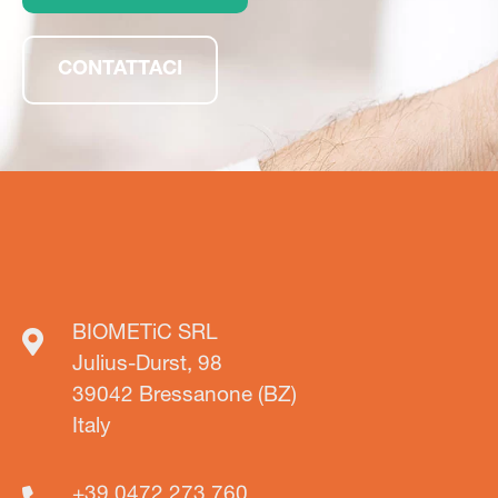
CONTATTACI
BIOMETiC SRL
Julius-Durst, 98
39042 Bressanone (BZ)
Italy
+39 0472 273 760