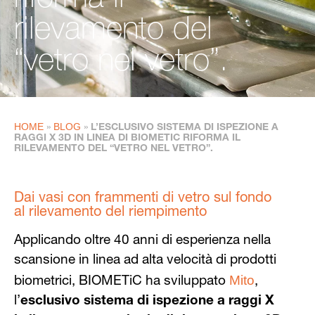
riforma il
rilevamento del
“vetro nel vetro”.
HOME
BLOG
»
»
L’ESCLUSIVO SISTEMA DI ISPEZIONE A
RAGGI X 3D IN LINEA DI BIOMETIC RIFORMA IL
RILEVAMENTO DEL “VETRO NEL VETRO”.
Dai vasi con frammenti di vetro sul fondo
al rilevamento del riempimento
Applicando oltre 40 anni di esperienza nella
scansione in linea ad alta velocità di prodotti
Mito
biometrici, BIOMETiC ha sviluppato
,
l’
esclusivo sistema di ispezione a raggi X