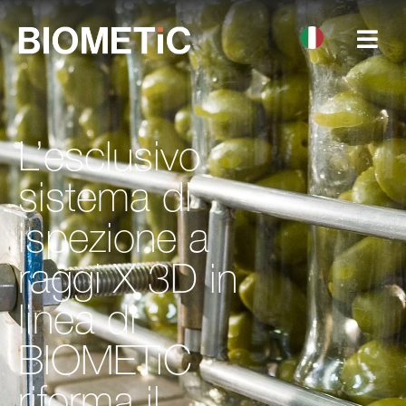
L’esclusivo
sistema di
ispezione a
raggi X 3D in
linea di
BIOMETiC